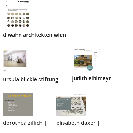
diwahn architekten wien |
judith eiblmayr |
ursula blickle stiftung |
elisabeth daxer |
dorothea zillich |