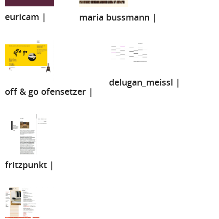
euricam |
maria bussmann |
delugan_meissl |
off & go ofensetzer |
fritzpunkt |