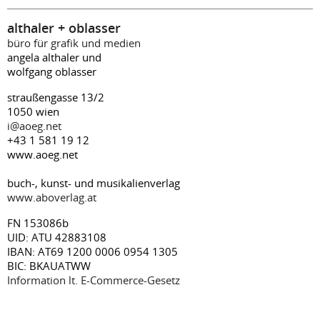
althaler + oblasser
büro für grafik und medien
angela althaler und
wolfgang oblasser
straußengasse 13/2
1050 wien
i@aoeg.net
+43 1 581 19 12
www.aoeg.net
buch-, kunst- und musikalienverlag
www.aboverlag.at
FN 153086b
UID: ATU 42883108
IBAN: AT69 1200 0006 0954 1305
BIC: BKAUATWW
Information lt. E-Commerce-Gesetz