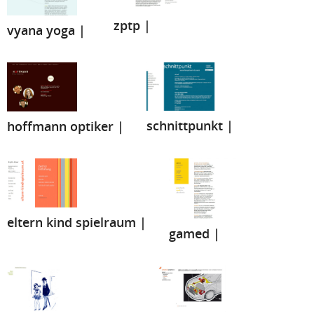
zptp |
vyana yoga |
schnittpunkt |
hoffmann optiker |
eltern kind spielraum |
gamed |