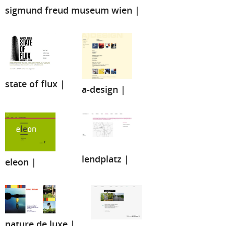
sigmund freud museum wien |
state of flux |
a-design |
lendplatz |
eleon |
nature de luxe |