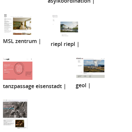
asylkoordination |
MSL zentrum |
riepl riepl |
geol |
tanzpassage eisenstadt |