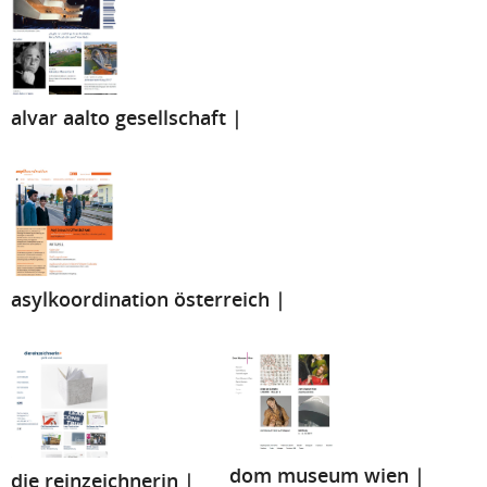
alvar aalto gesellschaft |
asylkoordination österreich |
dom museum wien |
die reinzeichnerin |