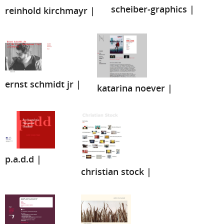
scheiber-graphics |
reinhold kirchmayr |
ernst schmidt jr |
katarina noever |
p.a.d.d |
christian stock |