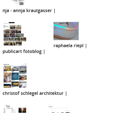
nja - annja krautgasser |
raphaela riepl |
publicart fotoblog |
christof schlegel architektur |