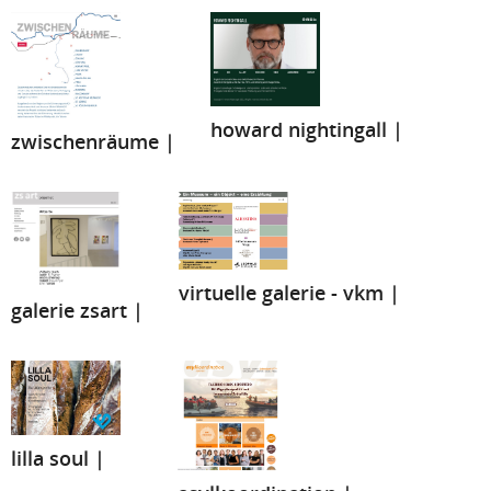
howard nightingall |
zwischenräume |
virtuelle galerie - vkm |
galerie zsart |
lilla soul |