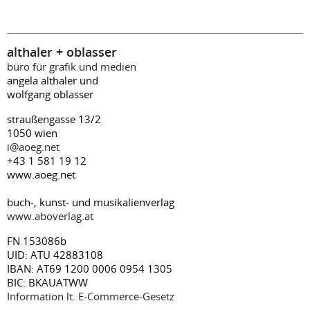
althaler + oblasser
büro für grafik und medien
angela althaler und
wolfgang oblasser
straußengasse 13/2
1050 wien
i@aoeg.net
+43 1 581 19 12
www.aoeg.net
buch-, kunst- und musikalienverlag
www.aboverlag.at
FN 153086b
UID: ATU 42883108
IBAN: AT69 1200 0006 0954 1305
BIC: BKAUATWW
Information lt. E-Commerce-Gesetz