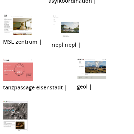
asylkoordination |
MSL zentrum |
riepl riepl |
geol |
tanzpassage eisenstadt |