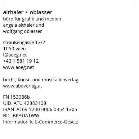
althaler + oblasser
büro für grafik und medien
angela althaler und
wolfgang oblasser
straußengasse 13/2
1050 wien
i@aoeg.net
+43 1 581 19 12
www.aoeg.net
buch-, kunst- und musikalienverlag
www.aboverlag.at
FN 153086b
UID: ATU 42883108
IBAN: AT69 1200 0006 0954 1305
BIC: BKAUATWW
Information lt. E-Commerce-Gesetz