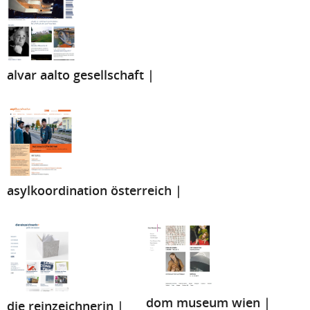
alvar aalto gesellschaft |
asylkoordination österreich |
dom museum wien |
die reinzeichnerin |