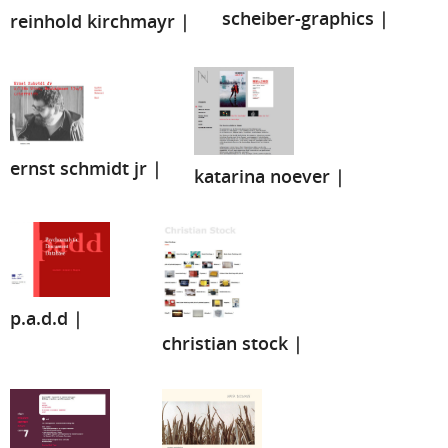
scheiber-graphics |
reinhold kirchmayr |
ernst schmidt jr |
katarina noever |
p.a.d.d |
christian stock |