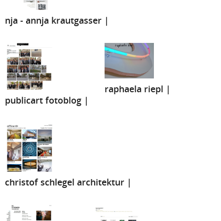
nja - annja krautgasser |
raphaela riepl |
publicart fotoblog |
christof schlegel architektur |