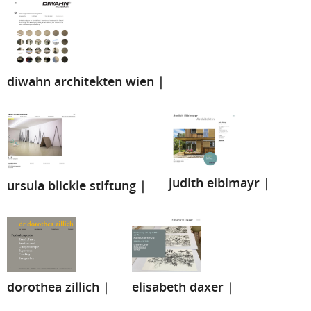
diwahn architekten wien |
judith eiblmayr |
ursula blickle stiftung |
elisabeth daxer |
dorothea zillich |