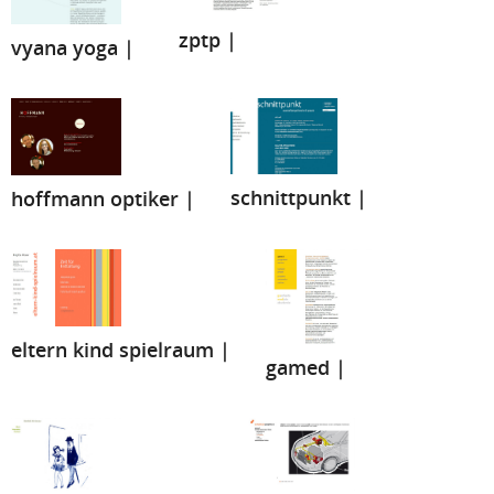
zptp |
vyana yoga |
schnittpunkt |
hoffmann optiker |
eltern kind spielraum |
gamed |