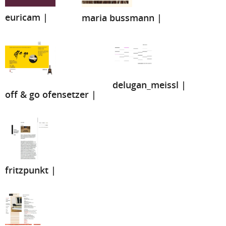
euricam |
maria bussmann |
delugan_meissl |
off & go ofensetzer |
fritzpunkt |