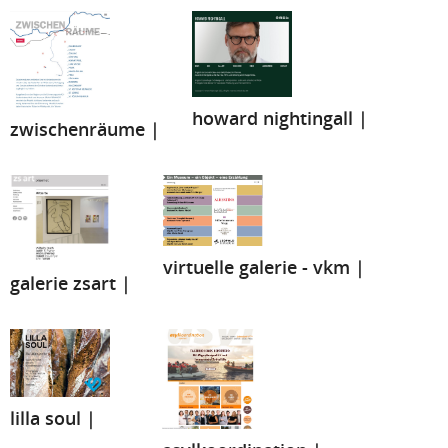
howard nightingall |
zwischenräume |
virtuelle galerie - vkm |
galerie zsart |
lilla soul |