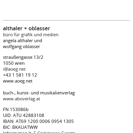
althaler + oblasser
büro für grafik und medien
angela althaler und
wolfgang oblasser
straußengasse 13/2
1050 wien
i@aoeg.net
+43 1 581 19 12
www.aoeg.net
buch-, kunst- und musikalienverlag
www.aboverlag.at
FN 153086b
UID: ATU 42883108
IBAN: AT69 1200 0006 0954 1305
BIC: BKAUATWW