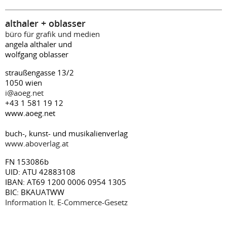
althaler + oblasser
büro für grafik und medien
angela althaler und
wolfgang oblasser
straußengasse 13/2
1050 wien
i@aoeg.net
+43 1 581 19 12
www.aoeg.net
buch-, kunst- und musikalienverlag
www.aboverlag.at
FN 153086b
UID: ATU 42883108
IBAN: AT69 1200 0006 0954 1305
BIC: BKAUATWW
Information lt. E-Commerce-Gesetz