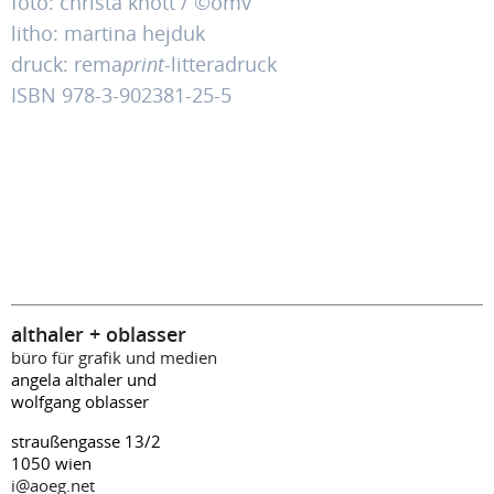
foto: christa knott / ©ömv
litho: martina hejduk
druck: rema
print
-litteradruck
ISBN 978-3-902381-25-5
althaler + oblasser
büro für grafik und medien
angela althaler und
wolfgang oblasser
straußengasse 13/2
1050 wien
i@aoeg.net