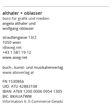
althaler + oblasser
büro für grafik und medien
angela althaler und
wolfgang oblasser
straußengasse 13/2
1050 wien
i@aoeg.net
+43 1 581 19 12
www.aoeg.net
buch-, kunst- und musikalienverlag
www.aboverlag.at
FN 153086b
UID: ATU 42883108
IBAN: AT69 1200 0006 0954 1305
BIC: BKAUATWW
Information lt. E-Commerce-Gesetz